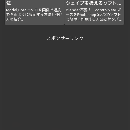
法
シェイプを扱えるソフトで
行う簡単な方法
Model,Lora,HN,TIを画像で選択
Blender不要！ controlNetのポ
できるように設定する方法と使い
ーズをPhotoshopなど２Dソフト
方の紹介。
で簡単に作成する方法とサンプル
のPSDとClipファイルの配布。
スポンサーリンク