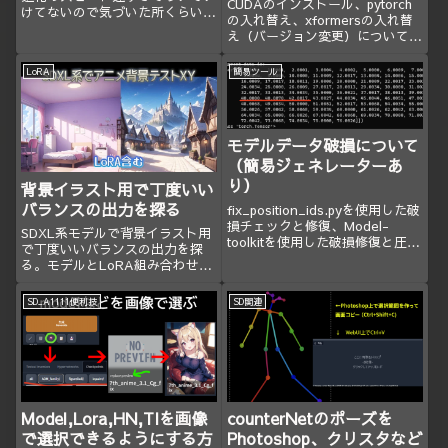
CUDAのインストール、pytorch
けてないので気づいた所くらいし
の入れ替え、xformersの入れ替
か更新出来ていません。
え（バージョン変更）についての
忘備録です。
LoRA
簡易ツール
モデルデータ破損について
（簡易ジェネレーターあ
り）
背景イラスト用で丁度いい
バランスの出力を探る
fix_position_ids.pyを使用した破
損チェックと修復、Model-
SDXL系モデルで背景イラスト用
toolkitを使用した破損修復と圧
で丁度いいバランスの出力を探
縮、VAE同梱の説明。
る。モデルとLoRA組み合わせ紹
介。原寸XYあり。
SD_A1111便利技
SD関連
Model,Lora,HN,TIを画像
counterNetのポーズを
で選択できるようにする方
Photoshop、クリスタなど