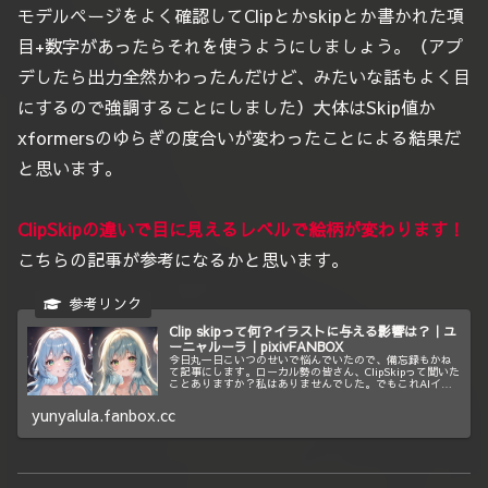
モデルページをよく確認してClipとかskipとか書かれた項
目+数字があったらそれを使うようにしましょう。（アプ
デしたら出力全然かわったんだけど、みたいな話もよく目
にするので強調することにしました）大体はSkip値か
xformersのゆらぎの度合いが変わったことによる結果だ
と思います。
ClipSkipの違いで目に見えるレベルで絵柄が変わります！
こちらの記事が参考になるかと思います。
Clip skipって何？イラストに与える影響は？｜ユ
ーニャルーラ｜pixivFANBOX
今日丸一日こいつのせいで悩んでいたので、備忘録もかね
て記事にします。ローカル勢の皆さん、ClipSkipって聞いた
ことありますか？私はありませんでした。でもこれAIイラ
ストの生成においてめちゃくちゃ重要な要素を持っていそ
うです。私は今日数ヵ...
yunyalula.fanbox.cc