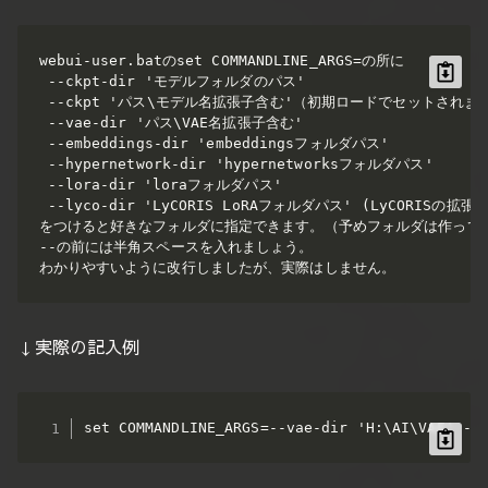
webui-user.batのset COMMANDLINE_ARGS=の所に

 --ckpt-dir 'モデルフォルダのパス'

 --ckpt 'パス\モデル名拡張子含む'（初期ロードでセットされます
 --vae-dir 'パス\VAE名拡張子含む'

 --embeddings-dir 'embeddingsフォルダパス'

 --hypernetwork-dir 'hypernetworksフォルダパス' 

 --lora-dir	'loraフォルダパス' 

 --lyco-dir	'LyCORIS LoRAフォルダパス' (LyCORISの拡張機能が必要）

をつけると好きなフォルダに指定できます。（予めフォルダは作ってお
--の前には半角スペースを入れましょう。

わかりやすいように改行しましたが、実際はしません。
↓実際の記入例
set COMMANDLINE_ARGS=--vae-dir 'H:\AI\VAE' --