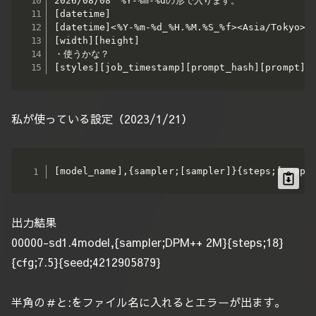
2026/08/08　%Y-%m-%dの形で入ります。

[datetime]

[datetime]<%Y-%m-%d_%H.%M.%S_%f><Asia/Tokyo>

[width][height]

・使うかな？

[styles][job_timestamp][prompt_hash][prompt][
私が使っている設定（2023/1/21）
[model_name],{sampler;[sampler]}{steps;[steps
出力結果
00000-sd1.4model,{sampler;DPM++ 2M}{steps;18}
{cfg;7.5}{seed;4212905879}
半角の＃と:をファイル名に入れるとエラーが出ます。