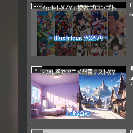
model
i
LoRA