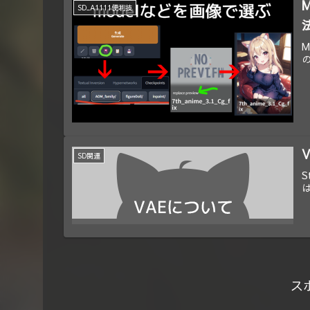
SD_A1111便利技
M
SD関連
S
ス