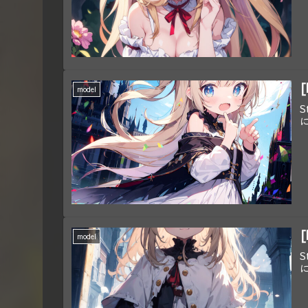
[
model
S
[
model
S