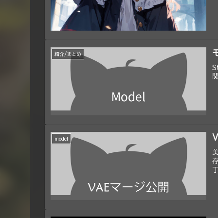
紹介/まとめ
S
model