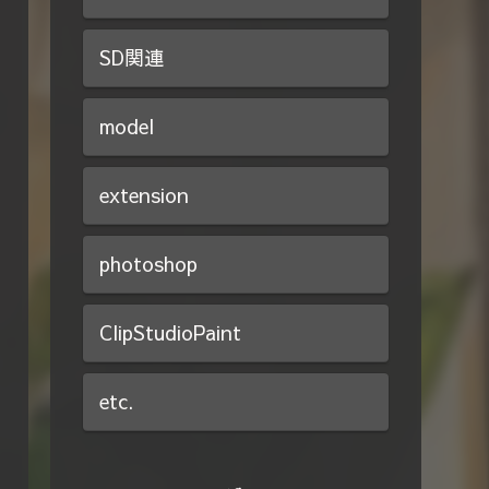
SD関連
model
extension
photoshop
ClipStudioPaint
etc.