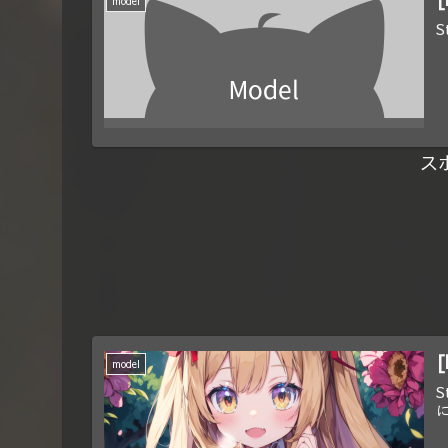
model
S
ス
[
model
S