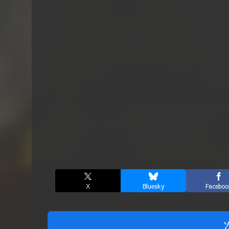
X
Bluesky
Faceboo