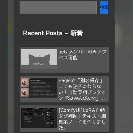
検索
Recent Posts – 新着
betaメンバーのみアク
セス可能
Eagleで「別名保存」
しても迷子にならな
い！自動同期プラグイ
ン『SaveAsSync』を
作った
[ComfyUI]LoRA自動
タグ補助＋テキスト編
集系ノードを作りまし
た。