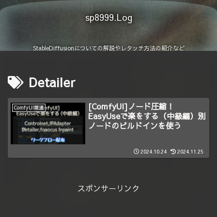
sp8999.Log
StableDiffusionについての解説やレタッチ方法の紹介など
Detailer
[ComfyUI]ノード圧縮！
ComfyUI関連
EasyUseで楽をする（中級編）別
ノードのビルドインを使う
2024.10.24
2024.11.25
スポンサーリンク