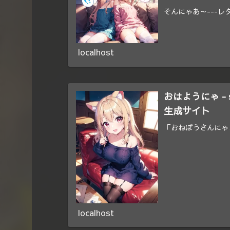
そんにゃあ～---レ
localhost
おはようにゃ - s
生成サイト
「おねぼうさんにゃ
localhost