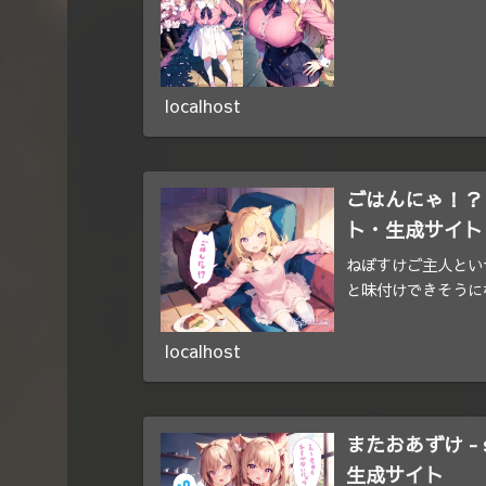
localhost
ごはんにゃ！？ - 
ト・生成サイト
ねぼすけご主人とい
と味付けできそうに
localhost
またおあずけ - s
生成サイト