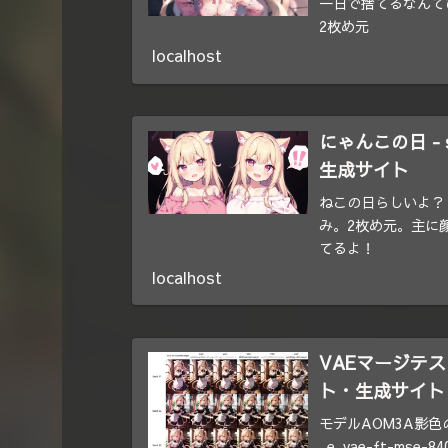
一日で捨てるなんて
2枚め元
localhost
にゃんこの日 - s
生成サイト
ねこの日らしいよ？
み。2枚め元。主に
てるよ！
localhost
VAEマージテスト -
ト・生成サイト
モデルAOM3A影色
_e_vae-ft-m