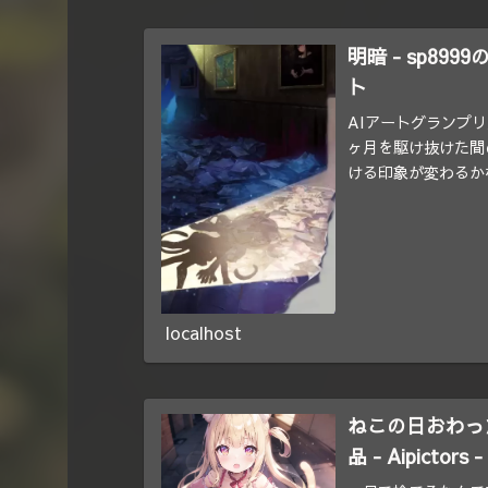
明暗 - sp899
ト
AIアートグランプ
ヶ月を駆け抜けた間
ける印象が変わるか
いっぱいあるんじゃ.
localhost
ねこの日おわった
品 - Aipict