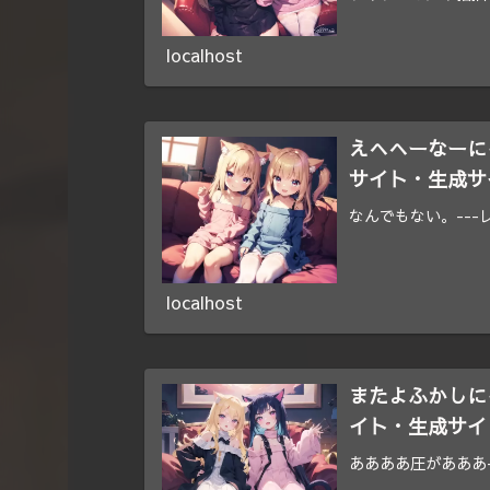
localhost
えへへーなーにゃあ？
サイト・生成サ
なんでもない。---レタ
localhost
またよふかしにゃ？ 
イト・生成サイ
ああああ圧があああ-