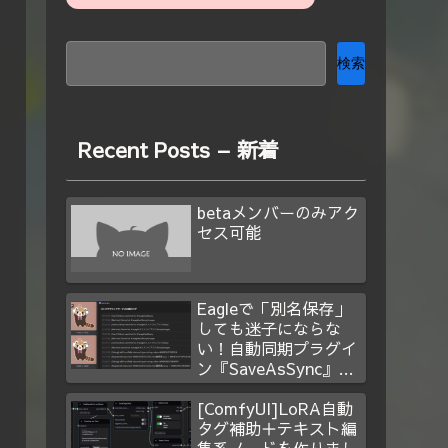
検索
Recent Posts – 新着
betaメンバーのみアク
セス可能
Eagleで「別名保存」
しても迷子にならな
い！自動同期プラグイ
ン『SaveAsSync』を
作った
[ComfyUI]LoRA自動
タグ補助＋テキスト編