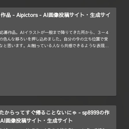
9の作品 - Aipictors - AI画像投稿サイト・生成サイ
リ応募作品。AIイラストが一般まで降りてきた所から、３－４
の色んな移ろいを押し込めました。自分の今の立ち位置で受
なと思います。AI触っている人なら共感できるような表現が
..
からってすぐ帰ることないにゃ - sp8999の作
ors - AI画像投稿サイト・生成サイト