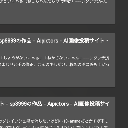
ひどいにゃぁ（ねこちゃんたちの代弁者）---レタッチ済み。
p8999の作品 - Aipictors - AI画像投稿サイト・
「しょうがないにゃぁ」「ねかさないにゃん」---レタッチ済
顔まわりと手の修正。ほんの少しだけ、輪郭のぷに感も上がっ
 sp8999の作品 - Aipictors - AI画像投稿サイ
のグレイッシュ感を消したいけどkl-f8-animeだと赤すぎるし
se-840000だとグレイッシュ感が消えきらないし黄色よりになりす