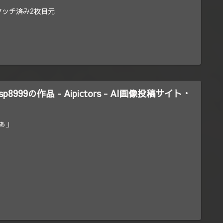
タッチ済み2枚目元
p8999の作品 - Aipictors - AI画像投稿サイト・
ぁ」