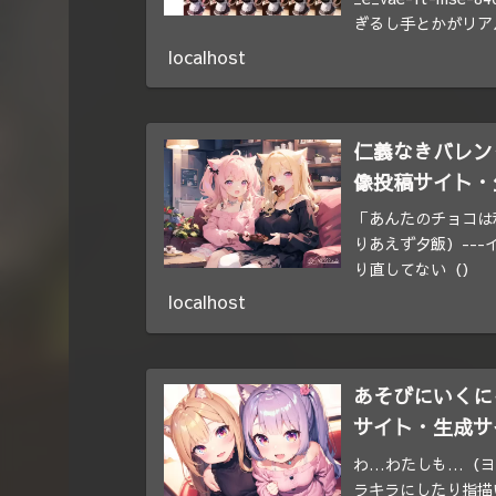
ぎるし手とかがリアル
localhost
仁義なきバレンタイン
像投稿サイト・
「あんたのチョコは
りあえず夕飯）--
り直してない（）
localhost
あそびにいくにゃ！？
サイト・生成サ
わ…わたしも…（ヨ
ラキラにしたり指描