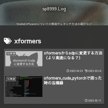
sp8999.Log
StableDiffusionについての解説やレタッチ方法の紹介など
xformers
xformersからsdpに変更する方法
SD関連
（より高速になる？）
2023.03.23
2023.03.24
xformers,cuda,pytorchで困った
SD関連
時の忘備録
2023.02.11