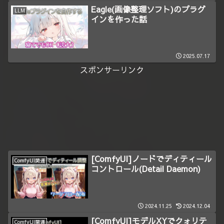
Eagle(画像整理ソフト)のプラグ
LLM
インを作った話
2025.07.17
スポンサーリンク
[ComfyUI]ノードでディティール
ComfyUI関連
コントロール(Detail Daemon)
2024.11.25
2024.12.04
[ComfyUI]モデルXYでクォリテ
ComfyUI関連