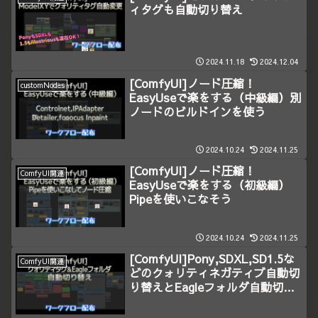
ィタグも自動切り替え
2024.11.18
2024.12.04
[ComfyUI]ノード圧縮！
customNodes
EasyUseで楽をする（中級編）別
ノードのビルドインを使う
2024.10.24
2024.11.25
[ComfyUI]ノード圧縮！
ComfyUI関連
EasyUseで楽をする（初級編）
Pipeを使いこなそう
2024.10.24
2024.11.25
[ComfyUI]Pony,SDXL,SD1.5な
ComfyUI関連
どのクォリティネガティブ自動切
り替えとEagleフォルダ自動切り
替え