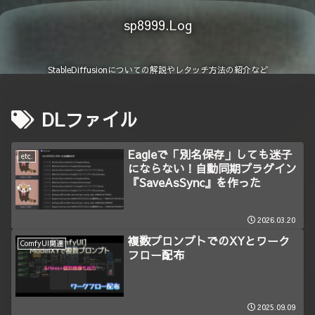
sp8999.Log
StableDiffusionについての解説やレタッチ方法の紹介など
DLファイル
Eagleで「別名保存」しても迷子
etc.
にならない！自動同期プラグイン
『SaveAsSync』を作った
2026.03.20
複数プロンプトでのXYとワーク
ComfyUI関連
フロー配布
2025.09.09