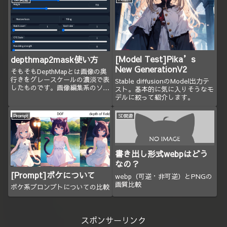
ためのGoogleスプレッドシート
の配布。
[Model Test]Pika’s
depthmap2mask使い方
New GenerationV2
そもそもDepthMapとは画像の奥
行きをグレースケールの濃淡で表
Stable diffusionのModel出力テ
したものです。画像編集系のソフ
スト。基本的に気に入りそうなモ
トでマスクで使うと特定の領域に
デルに絞って紹介します。
だけ何かを強く効かせるとかが出
来ます。Extentionは何種類かあ
Prompt
SD関連
るっぽい今回は一番お手軽に感じ
たdepthma...
書き出し形式webpはどう
なの？
[Prompt]ボケについて
webp（可逆・非可逆）とPNGの
画質比較
ボケ系プロンプトについての比較
スポンサーリンク