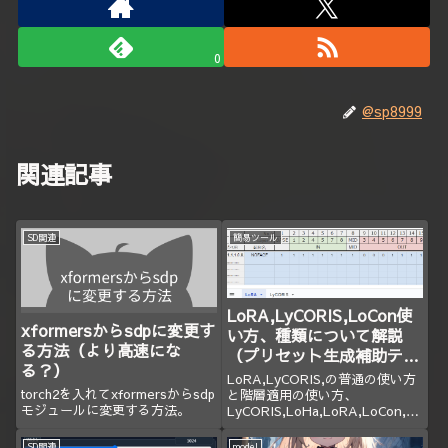
0
@sp8999
関連記事
SD関連
簡易ツール
LoRA,LyCORIS,LoCon使
xformersからsdpに変更す
い方、種類について解説
る方法（より高速にな
（プリセット生成補助テン
る？）
プレあり）
LoRA,LyCORIS,の普通の使い方
torch2を入れてxformersからsdp
と階層適用の使い方、
モジュールに変更する方法。
LyCORIS,LoHa,LoRA,LoCon,
(IA)^3,LoKR,DyLoRAの情報まと
めと階層のプリセットを楽に作る
SD関連
model