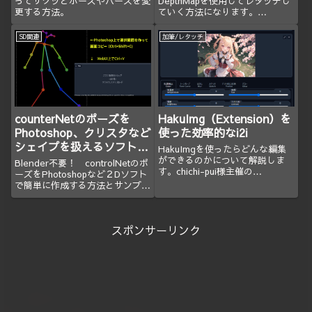
ってサクッとポーズやパースを変
DepthMapを使用してレタッチし
更する方法。
ていく方法になります。
DepthMapの作り方は下記の記事
を参照ください。DepthMapの適
SD関連
加筆/レタッチ
用のさせ方（Photoshop編）レイ
ヤーの配置方法出力された
DepthM...
counterNetのポーズを
HakuImg（Extension）を
Photoshop、クリスタなど
使った効率的なi2i
シェイプを扱えるソフトで
HakuImgを使ったらどんな編集
行う簡単な方法
ができるのかについて解説しま
Blender不要！ controlNetのポ
す。chichi-pui様主催の
ーズをPhotoshopなど２Dソフト
AICollectionアドベントカレンダ
で簡単に作成する方法とサンプル
ー4月2日の記事になります。
のPSDとClipファイルの配布。
スポンサーリンク