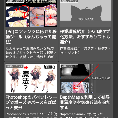
加筆/レタッチ
加筆/レタッチ
[Ps]コンテンツに応じた移
作業環境紹介（iPad液タブ
動ツール（なんちゃって魔
化方法、おすすめソフトも
法）
紹介）
なんちゃって魔法みたいなPsで
作業環境紹介（液タブ・板タブ・
絵のオブジェクトを自然に移動さ
PC・ソフト）
せたり、複製したり情報をぱぱっ
と変化させる方法。
加筆/レタッチ
加筆/レタッチ
Photoshopのパペットワー
DepthMapを利用して被写
プでポーズやパースをぱぱ
界深度や空気遠近法を追加
っと変形
する
Photoshopのパペットワープを使
depthmap2maskで作成した