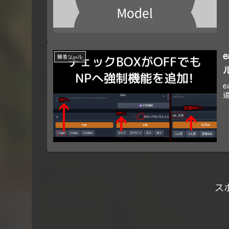
簡易ツール
e
ス