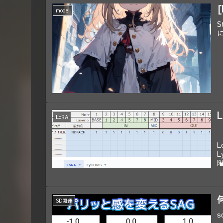
[
model
S
LoRA
L
L
SD関連
s