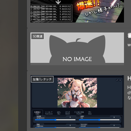
SD関連
加筆/レタッチ
c