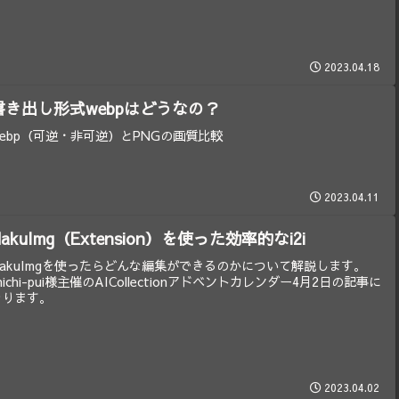
2023.04.18
書き出し形式webpはどうなの？
webp（可逆・非可逆）とPNGの画質比較
2023.04.11
HakuImg（Extension）を使った効率的なi2i
HakuImgを使ったらどんな編集ができるのかについて解説します。
hichi-pui様主催のAICollectionアドベントカレンダー4月2日の記事に
なります。
2023.04.02