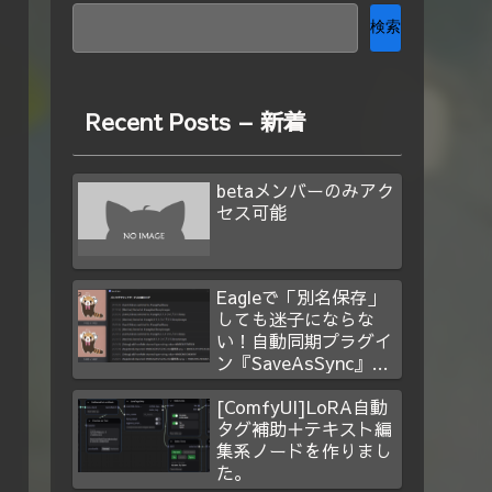
検索
Recent Posts – 新着
betaメンバーのみアク
セス可能
Eagleで「別名保存」
しても迷子にならな
い！自動同期プラグイ
ン『SaveAsSync』を
作った
[ComfyUI]LoRA自動
タグ補助＋テキスト編
集系ノードを作りまし
た。