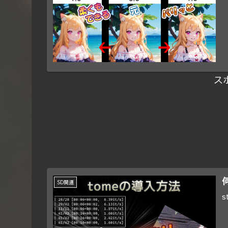
ス
SD関連
s