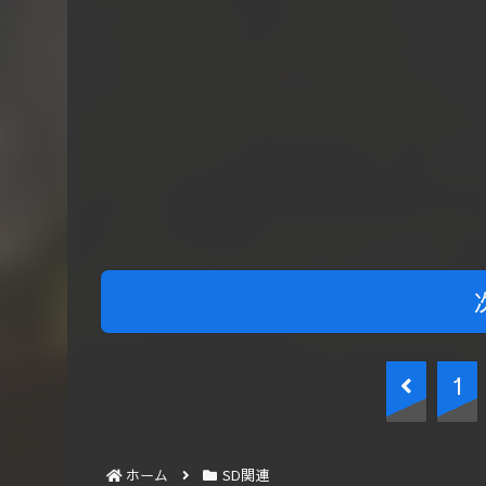
前
1
へ
ホーム
SD関連