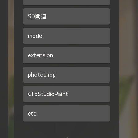
SD関連
model
extension
photoshop
ClipStudioPaint
etc.