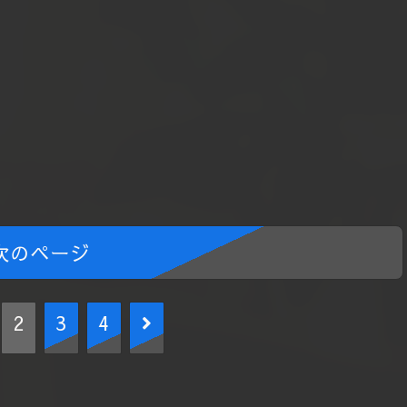
次のページ
次
2
3
4
へ